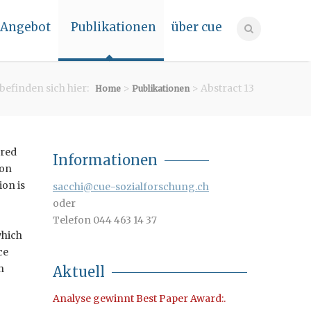
Angebot
Publikationen
über cue
 befinden sich hier:
>
> Abstract 13
Home
Publikationen
ared
Informationen
 on
ion is
sacchi@cue-sozialforschung.ch
oder
Telefon 044 463 14 37
which
ce
n
Aktuell
A
nalyse gewinnt Best Paper Award:
.