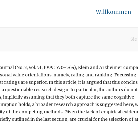
Willkommen
Sie
journal (No. 3, Vol. 51, 1999: 550–564), Klein and Arzheimer comp
nal value orientations, namely, rating and ranking. Focussing
ratings are superior. In this article, it is argued that this conclus
a questionable research design. In particular, the authors do not
 implicitly assuming that they both capture the same cognitive
ssumption holds, a broader research approach is suggested here, 
ility of the competing methods. Given the lack of empirical eviden
efly outlined in the last section, are crucial for the selection of a